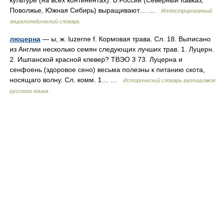
культуре (на всех континентах). В России (Северный Кавказ,
Поволжье, Южная Сибирь) выращивают… …
Иллюстрированный
энциклопедический словарь
люцерна
— ы, ж. luzerne f. Кормовая трава. Сл. 18. Выписано
из Англии несколько семян следующих лучших трав. 1. Луцерн.
2. Ишпанской красной клевер? ТВЭО 3 73. Луцерна и
сенфоень (здоровое сено) весьма полезны к питанию скота,
носящаго волну. Сл. комм. 1… …
Исторический словарь галлицизмов
русского языка