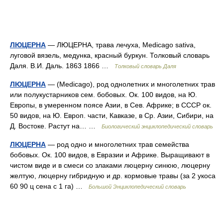
ЛЮЦЕРНА
— ЛЮЦЕРНА, трава лечуха, Medicago sativa,
луговой вязель, медунка, красный буркун. Толковый словарь
Даля. В.И. Даль. 1863 1866 …
Толковый словарь Даля
ЛЮЦЕРНА
— (Medicago), род однолетних и многолетних трав
или полукустарников сем. бобовых. Ок. 100 видов, на Ю.
Европы, в умеренном поясе Азии, в Сев. Африке; в СССР ок.
50 видов, на Ю. Европ. части, Кавказе, в Ср. Азии, Сибири, на
Д. Востоке. Растут на… …
Биологический энциклопедический словарь
ЛЮЦЕРНА
— род одно и многолетних трав семейства
бобовых. Ок. 100 видов, в Евразии и Африке. Выращивают в
чистом виде и в смеси со злаками люцерну синюю, люцерну
желтую, люцерну гибридную и др. кормовые травы (за 2 укоса
60 90 ц сена с 1 га) …
Большой Энциклопедический словарь