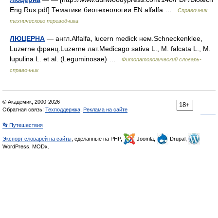
Eng Rus.pdf] Тематики биотехнологии EN alfalfa …
Справочник
технического переводчика
ЛЮЦЕРНА
— англ.Alfalfa, lucern medick нем.Schneckenklee,
Luzerne франц.Luzerne лат.Medicago sativa L., M. falcata L., M.
lupulina L. et al. (Leguminosae) …
Фитопатологический словарь-
справочник
© Академик, 2000-2026
18+
Обратная связь:
Техподдержка
,
Реклама на сайте
👣 Путешествия
Экспорт словарей на сайты
, сделанные на PHP,
Joomla,
Drupal,
WordPress, MODx.