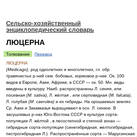
Сельско-хозяйственный
энциклопедический словарь
ЛЮЦЕРНА
Толкование
Перевод
ЛЮЦЕРНА
(Medicago),
род однолетних и многолетних, гл. обр.
травянистых р-ний сем. бобовых, кормовое р-ние. Ок. 100
видов в Европе, Азии, Африке; в СССР — ок. 50. Мн. виды
введены в культуру. Наиб. распространены Л. синяя, или
посевная
(М. sativa),
Л. жёлтая , или серповидная (М.
falcata),
Л. голубая
(М. caerulea)
и их гибриды. На орошаемых землях
Ср. Азии и Закавказья выращивают в осн. Л. синюю. В
засушливых р-нах Юго-Востока СССР в культуре сорта-
популяции Л. жёлтой , в лесостепной и степной зонах —
гибридные сорта-популяции (синегибридная, желтогибридная,
пестрогибридная Л.). Распространённые сорта — Марусинская