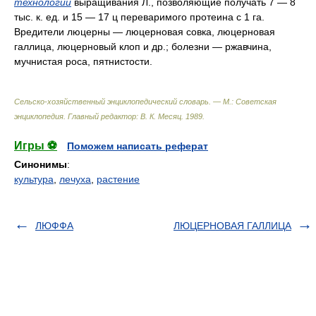
технологии
выращивания Л., позволяющие получать 7 — 8
тыс. к. ед. и 15 — 17 ц переваримого протеина с 1 га.
Вредители люцерны — люцерновая совка, люцерновая
галлица, люцерновый клоп и др.; болезни — ржавчина,
мучнистая роса, пятнистости.
Сельско-хозяйственный энциклопедический словарь. — М.: Советская
энциклопедия
.
Главный редактор: В. К. Месяц
.
1989
.
Игры ⚽
Поможем написать реферат
Синонимы
:
культура
,
лечуха
,
растение
ЛЮФФА
ЛЮЦЕРНОВАЯ ГАЛЛИЦА