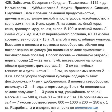
425, Зайкевича, Северная гибридная, Ташкентская 3192 и др.
Новые сорта — Куйбышевская 3, Маугли, Ярославна, Синская,
Смуглянка, Вега с повыш. семенной продуктивностью,
дружным отрастанием весной и после укосов, устойчивостью к
корневым гнилям. Используют Л. на выпас, зелёный корм,
сено, травяную муку, сенаж, силос. В 100 кг зелёной массы Л.
синей 21,7 к. ед. и 4,1 кг переваримого протеина, в 100 кг сена
соответственно 50,2 и 13,7. Л. влагой и теплолюбивая культура.
Высеваюг в полевых и кормовых севооборотах, обычно под
покров зерновых культур (на поливных землях применяют и
бес-покровные посевы). Способ посева — сплошной рядовой;
норма посева 12 — 22 кг/га. Глуб. посева семян на почвах
лёгкого гранулометрич. состава 2 — 3 см на тяжёлых
глинистых и суглинистых 1 — 2 см, на орошаемых землях 2 —
3 см. После уборки покровной культуры подкармливают
фосфорно-калийными удобрениями. В полевых севооборотах
используют 2 — 3 года, в кормовых до 5 лет. На неполивных
землях получают 2 — 3 укоса в год, урожайность зелёной
массы 400 — 500 ц, сена 80 — 100 ц с 1 га. На орошаемых —
за 4 — 7 укосов соответственно 800 — 1000 и 200 — 250 ц с 1
га. Разработаны и внедряются в произ-во
интенсивные