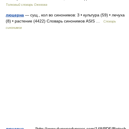
Толковый словарь Ожегова
люцерна
— сущ., кол во синонимов: 3 • культура (59) • лечуха
(8) • растение (4422) Словарь синонимов ASIS …
Словарь
синонимов
люцерна
— — [http://www.dunwoodypress.com/148/PDF/Biotech